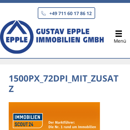
Zum
Inhalt
+49 711 60 17 86 12
springen
Menü
1500PX_72DPI_MIT_ZUSAT
Z