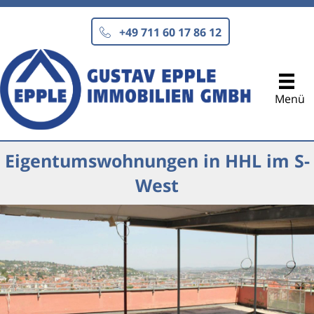
Zum
Inhalt
+49 711 60 17 86 12
springen
Menü
Eigentumswohnungen in HHL im S-
West